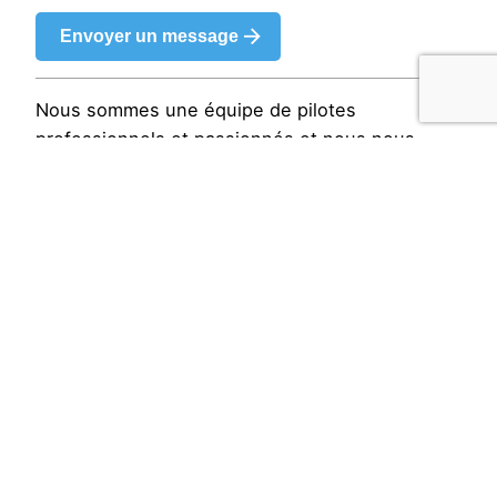
Envoyer un message
Nous sommes une équipe de pilotes
professionnels et passionnés et nous nous
réjouissons de partager cette incroyable
expérience avec vous.