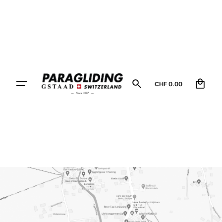
0
CHF
0.00